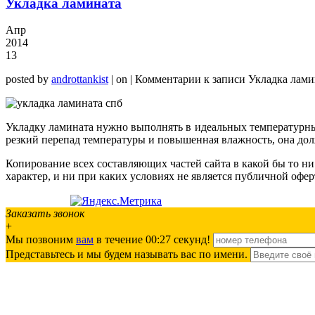
Укладка ламината
Апр
2014
13
posted by
androttankist
|
on |
Комментарии
к записи Укладка лами
Укладку ламината нужно выполнять в идеальных температурны
резкий перепад температуры и повышенная влажность, она долж
Копирование всех составляющих частей сайта в какой бы то 
характер, и ни при каких условиях не является публичной офе
Заказать звонок
+
Мы позвоним
вам
в течение 00:
27
секунд!
Представьтесь и мы будем называть вас по имени.